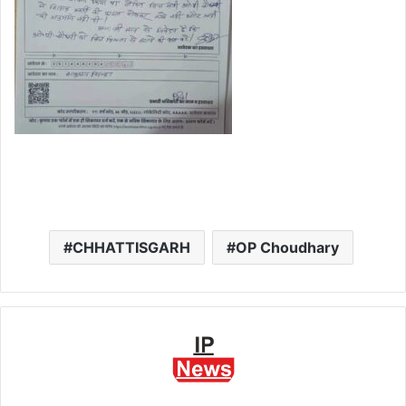
CHHATTISGARH
OP Choudhary