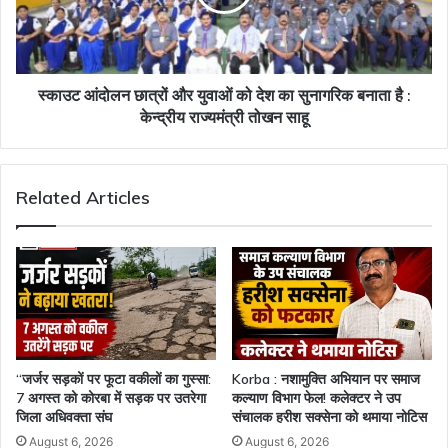
को
देश
का
सुनागरिक
बनाता
स्काउट आंदोलन छात्रों और युवाओं को देश का सुनागरिक बनाता है :
है
केन्द्रीय राज्यमंत्री तोखन साहू
:
केन्द्रीय
राज्यमंत्री
Related Articles
तोखन
साहू
“जर्जर सड़कों पर फूटा वकीलों का गुस्सा:
Korba : नशामुक्ति अभियान पर समाज
7 अगस्त को कोरबा में सड़क पर उतरेगा
कल्याण विभाग फेल! कलेक्टर ने उप
जिला अधिवक्ता संघ
संचालक हरीश सक्सेना को थमाया नोटिस
August 6, 2026
August 6, 2026