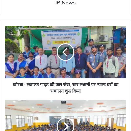
IP News
कोरबा
:
स्काउट
गाइड
की
जल
सेवा,
चार
स्थानों
पर
कोरबा : स्काउट गाइड की जल सेवा, चार स्थानों पर प्याऊ घरों का
प्याऊ
संचालन शुरू किया
घरों
का
स्काउट
संचालन
आंदोलन
शुरू
छात्रों
किया
और
युवाओं