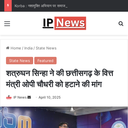
Korba : नशामुक्ति अभियान पर समाज कल्याण विभाग फेल! कलेक्टर ने उप संचालक हरीश सक्सेना को थमाया नोटिस
Menu
Se
Home
/
India
/
State News
State News
Featured
शत्रुघन सिन्हा ने की छत्तीसगढ़ के वित्त
मंत्री ओपी चौधरी को हटाने की मांग
Send
IP News
April 10, 2025
an
email