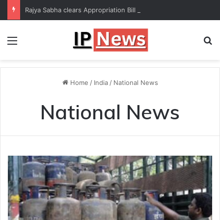
Rajya Sabha clears Appropriation Bill for expenditure of ₹54,067 crore
Menu
Se
Home
/
India
/
National News
National News