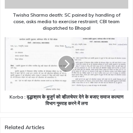
of
case,
asks
Twisha Sharma death: SC pained by handling of
media
case, asks media to exercise restraint; CBI team
to
dispatched to Bhopal
exercise
restraint;
Korba
CBI
:
team
वृद्धाश्रम
dispatched
के
to
बुजुर्ग
Bhopal
को
व्हीलचेयर
देने
के
बजाए
Korba : वृद्धाश्रम के बुजुर्ग को व्हीलचेयर देने के बजाए समाज कल्याण
समाज
विभाग गुमराह करने में लगा
कल्याण
विभाग
गुमराह
Related Articles
करने