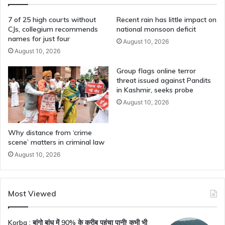
में
लगा
7 of 25 high courts without
Recent rain has little impact on
CJs, collegium recommends
national monsoon deficit
names for just four
August 10, 2026
August 10, 2026
Group flags online terror
threat issued against Pandits
in Kashmir, seeks probe
August 10, 2026
Why distance from ‘crime
scene’ matters in criminal law
August 10, 2026
Most Viewed
Korba : बांगो बांध में 90% के करीब पहुंचा पानी! कभी भी