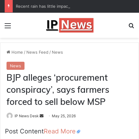
Recent rain has little impact on national monsoon deficit
Menu
Se
Home
/
News Feed
/
News
News
BJP alleges ‘procurement
conspiracy’, says farmers
forced to sell below MSP
Send
IP News Desk
May 25, 2026
an
Post Content
Read More
email