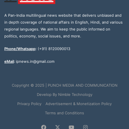
A Pan-India multilingual news website that delivers unbiased and
in depth coverage of national affairs in English, Hindi, and various
regional languages. We aim to keep the public informed on
politics, economy, social issues, and more.
Phone/Whatsapp
:
(+91) 8120090013
eMail
:
ipnews.in@gmail.com
Copyright © 2025 | PUNCH MEDIA AND COMMUNICATION
Develop By
Nimble Technology
Privacy Policy
Advertisement & Monetization Policy
Terms and Conditions
Facebook
X
YouTube
Instagram