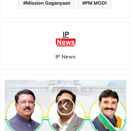
Mission Gaganyaan
PM MODI
IP News
राज्यसभा
चुनाव
:
कर्नाटक
में
कांग्रेस
के
तीनों