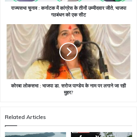
उम्मीदवार
जीते,
राज्यसभा चुनाव : कर्नाटक में कांग्रेस के तीनों उम्मीदवार जीते, भाजपा
भाजपा
गठबंधन को एक सीट
गठबंधन
को
कोरबा
एक
लोकसभा
सीट
:
भाजपा
डा.
सरोज
पाण्डेय
के
नाम
पर
कोरबा लोकसभा : भाजपा डा. सरोज पाण्डेय के नाम पर लगाने जा रही
लगाने
मुहर?
जा
रही
मुहर?
Related Articles