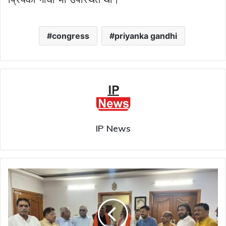
congress
priyanka gandhi
IP News
छत्तीसगढ़
:
अंततः
शिक्षा
मंत्री
बृजमोहन