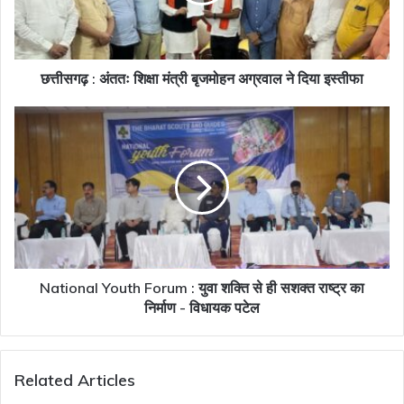
अग्रवाल
ने
दिया
इस्तीफा
छत्तीसगढ़ : अंततः शिक्षा मंत्री बृजमोहन अग्रवाल ने दिया इस्तीफा
National
Youth
Forum
:
युवा
शक्ति
से
ही
सशक्त
राष्ट्र
National Youth Forum : युवा शक्ति से ही सशक्त राष्ट्र का
का
निर्माण - विधायक पटेल
निर्माण
-
विधायक
Related Articles
पटेल