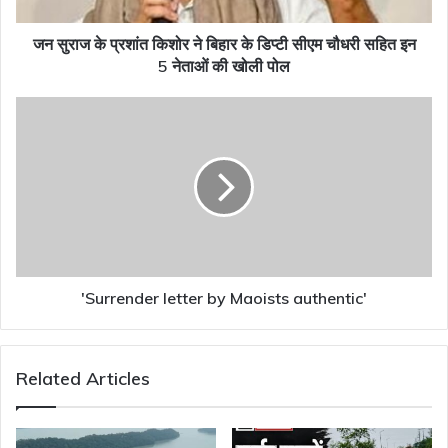
डिप्टी
सीएम
जन सुराज के प्रशांत किशोर ने बिहार के डिप्टी सीएम चौधरी सहित इन
चौधरी
5 नेताओं की खोली पोल
सहित
इन
'Surrender
5
letter
नेताओं
by
की
Maoists
खोली
authentic'
पोल
'Surrender letter by Maoists authentic'
Related Articles