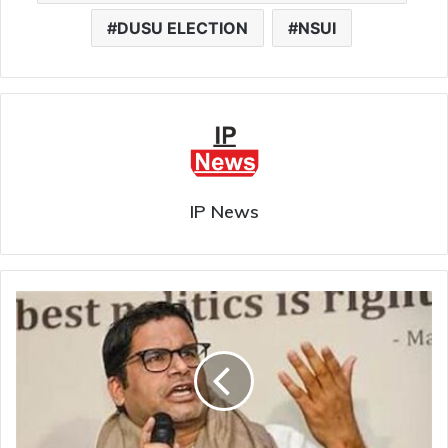
DUSU ELECTION
NSUI
IP News
जन
सुराज
के
प्रशांत
किशोर
ने
बिहार
के