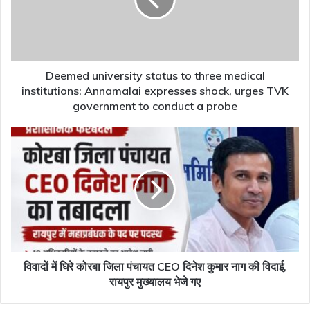
three
medical
institutions:
Annamalai
expresses
shock,
Deemed university status to three medical
urges
institutions: Annamalai expresses shock, urges TVK
TVK
government to conduct a probe
government
to
विवादों
conduct
में
a
घिरे
probe
कोरबा
जिला
पंचायत
CEO
दिनेश
कुमार
नाग
विवादों में घिरे कोरबा जिला पंचायत CEO दिनेश कुमार नाग की विदाई,
की
रायपुर मुख्यालय भेजे गए
विदाई,
रायपुर