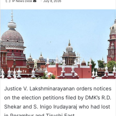
Send
IP News Desk
July 8, 2026
an
email
Justice V. Lakshminarayanan orders notices
on the election petitions filed by DMK’s R.D.
Shekar and S. Inigo Irudayaraj who had lost
in Perambur and Tiruchi East