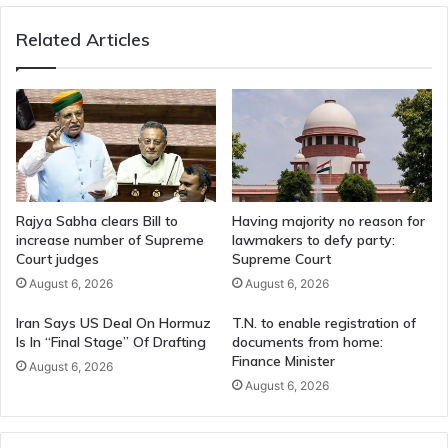
मुख्यालय
Related Articles
भेजे
गए
Rajya Sabha clears Bill to
Having majority no reason for
increase number of Supreme
lawmakers to defy party:
Court judges
Supreme Court
August 6, 2026
August 6, 2026
Iran Says US Deal On Hormuz
T.N. to enable registration of
Is In “Final Stage” Of Drafting
documents from home:
Finance Minister
August 6, 2026
August 6, 2026