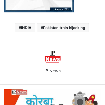
INDIA
Pakistan train hijacking
IP News
"कोरबा
की
गपशप"