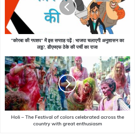
में
इस
सप्ताह
पढ़ें
:
भाजपा
चलाएगी
"कोरबा की गपशप" में इस सप्ताह पढ़ें : भाजपा चलाएगी अनुशासन का
अनुशासन
लठ्ठ?, डीएमएफ ठेके की पर्ची का राज!
का
लठ्ठ?,
Holi
डीएमएफ
–
ठेके
The
की
Festival
पर्ची
of
का
colors
राज!
celebrated
across
the
country
Holi – The Festival of colors celebrated across the
with
country with great enthusiasm
great
enthusiasm