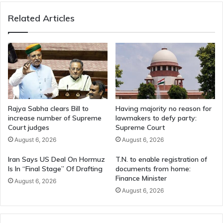
Cast
Related Articles
His
Vote
At
10
AM
Rajya Sabha clears Bill to
Having majority no reason for
increase number of Supreme
lawmakers to defy party:
Court judges
Supreme Court
August 6, 2026
August 6, 2026
Iran Says US Deal On Hormuz
T.N. to enable registration of
Is In “Final Stage” Of Drafting
documents from home:
Finance Minister
August 6, 2026
August 6, 2026