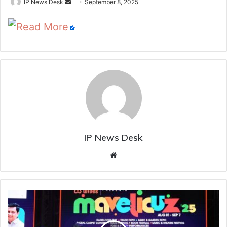
Send
IP News Desk
September 8, 2025
an
Read More
email
IP News Desk
Website
The
Hindu
scribe
receives