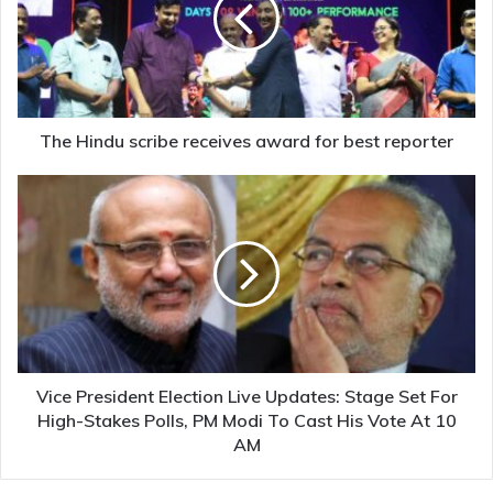
award
for
best
reporter
The Hindu scribe receives award for best reporter
Vice
President
Election
Live
Updates:
Stage
Set
For
High-
Stakes
Vice President Election Live Updates: Stage Set For
Polls,
High-Stakes Polls, PM Modi To Cast His Vote At 10
PM
AM
Modi
To