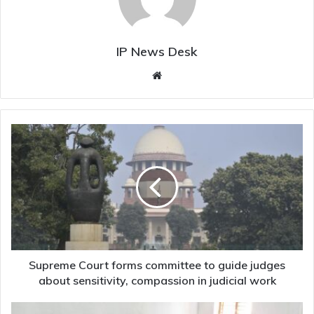
IP News Desk
Website
Supreme
Court
forms
committee
to
guide
judges
about
sensitivity,
compassion
Supreme Court forms committee to guide judges
in
about sensitivity, compassion in judicial work
judicial
work
Kerala’s