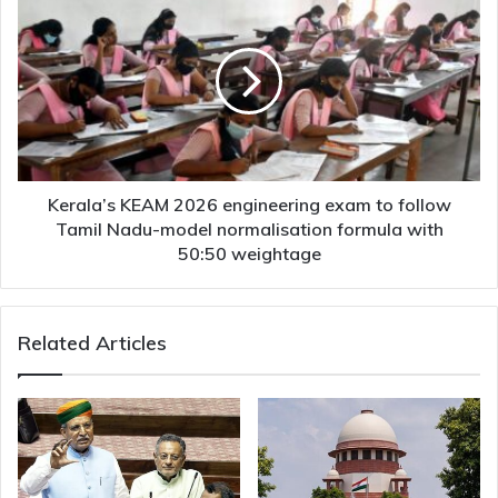
KEAM
2026
engineering
exam
to
follow
Tamil
Nadu-
model
Kerala’s KEAM 2026 engineering exam to follow
normalisation
Tamil Nadu-model normalisation formula with
formula
50:50 weightage
with
50:50
weightage
Related Articles