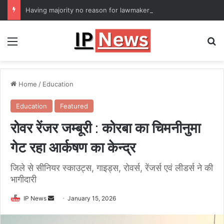
Having majority no reason for lawmakers to defy party: Supreme Court
Menu
Se
Home
/
Education
Education
Featured
रोवर रेंजर जम्बूरी : कोरबा का चिमनीनुमा
गेट रहा आर्कषण का केन्द्र
जिले से सीनियर स्काउट्स, गाइड्स, रोवर्स, रेंजर्स एवं लीडर्स ने की
भागीदारी
Send
IP News
January 15, 2026
an
email