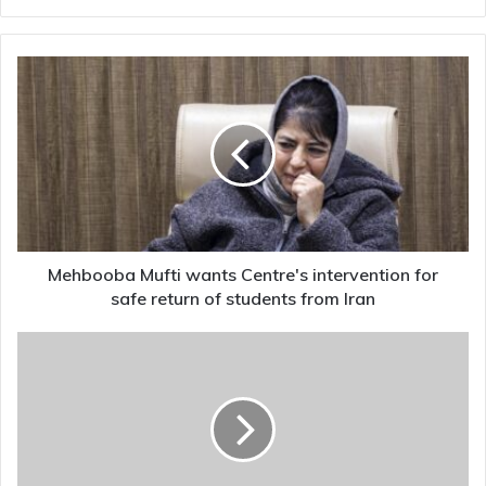
Mehbooba
Mufti
wants
Centre's
intervention
for
safe
return
of
students
Mehbooba Mufti wants Centre's intervention for
from
safe return of students from Iran
Iran
Video:
IndiGo
Flier
Kicks
Exit
Door
As