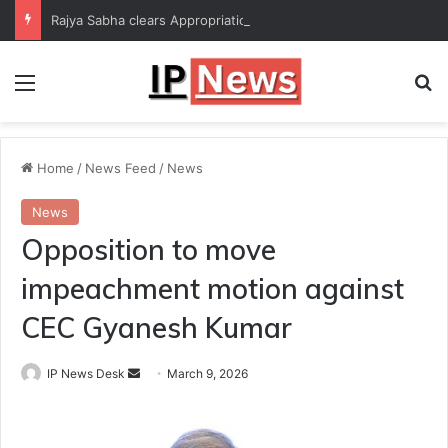
Rajya Sabha clears Appropriation Bill for expenditure of ₹54,067 crore
Menu
Se
Home
/
News Feed
/
News
News
Opposition to move
impeachment motion against
CEC Gyanesh Kumar
Send
IP News Desk
March 9, 2026
an
email