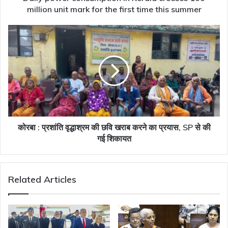
for
million unit mark for the first time this summer
the
first
कोरबा
time
:
this
प्रशांति
summer
वृद्धाश्रम
की
छवि
खराब
करने
का
प्रयास,
कोरबा : प्रशांति वृद्धाश्रम की छवि खराब करने का प्रयास, SP से की
SP
गई शिकायत
से
की
गई
Related Articles
शिकायत