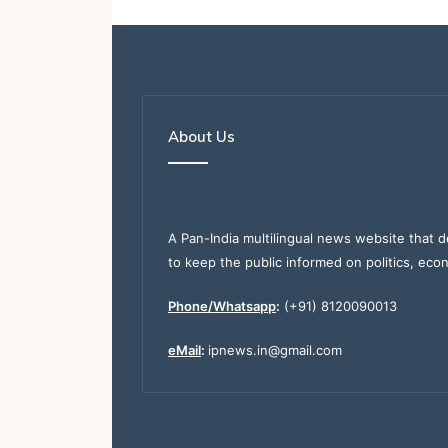
About Us
A Pan-India multilingual news website that d
to keep the public informed on politics, eco
Phone/Whatsapp
:
(+91) 8120090013
eMail
:
ipnews.in@gmail.com