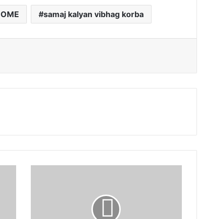
HOME
samaj kalyan vibhag korba
जिला
स्तरीय
शाला
प्रवेश
उत्सव