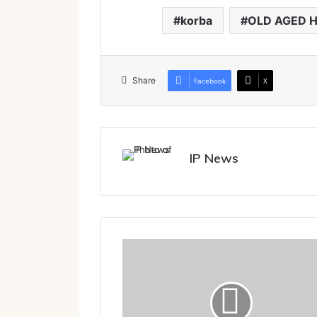
korba
OLD AGED 
Share
Facebook
X
IP News
India,
Ghana
Sign
4
Pacts