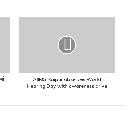
AIIMS
Raipur
observes
World
Hearing
Day
with
awareness
drive
्मा
AIIMS Raipur observes World
Hearing Day with awareness drive