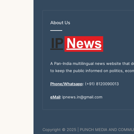
About Us
A Pan-India multilingual news website that d
to keep the public informed on politics, eco
Phone/Whatsapp
:
(+91) 8120090013
eMail
:
ipnews.in@gmail.com
Copyright © 2025 | PUNCH MEDIA AND COMMU