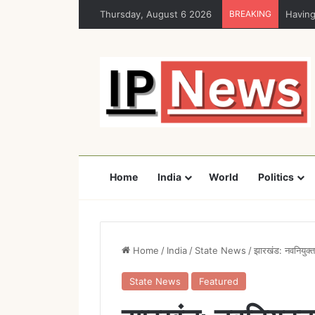
Thursday, August 6 2026
BREAKING
Having
Home
India
World
Politics
Home
/
India
/
State News
/
झारखंड: नवनियुक्त 
State News
Featured