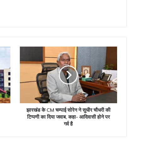
झारखंड
के
CM
चम्पाई
सोरेन
ने
सुधीर
चौधरी
की
टिप्पणी
झारखंड के CM चम्पाई सोरेन ने सुधीर चौधरी की
का
टिप्पणी का दिया जवाब, कहा- आदिवासी होने पर
दिया
गर्व है
जवाब,
कहा-