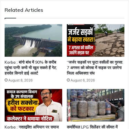
गई,
Related Articles
33
लोग
घायल
Korba : बांगो बांध में 90% के करीब
“जर्जर सड़कों पर फूटा वकीलों का गुस्सा:
पहुंचा पानी! कभी भी खुल सकते हैं गेट,
7 अगस्त को कोरबा में सड़क पर उतरेगा
हसदेव किनारे हाई अलर्ट
जिला अधिवक्ता संघ
August 8, 2026
August 6, 2026
Korba : नशामुक्ति अभियान पर समाज
कमर्शियल LPG सिलेंडर की कीमत में