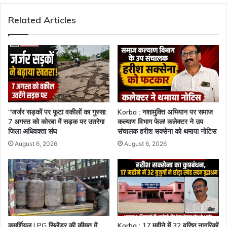
मिलती
Related Articles
है
सफलता
“जर्जर सड़कों पर फूटा वकीलों का गुस्सा:
Korba : नशामुक्ति अभियान पर समाज
7 अगस्त को कोरबा में सड़क पर उतरेगा
कल्याण विभाग फेल! कलेक्टर ने उप
जिला अधिवक्ता संघ
संचालक हरीश सक्सेना को थमाया नोटिस
August 6, 2026
August 6, 2026
कमर्शियल LPG सिलेंडर की कीमत में
Korba : 17 महीने में 32 वरिष्ठ नागरिकों