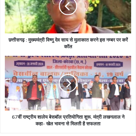
विष्णु
देव
साय
से
मुलाकात
करने
इस
छत्तीसगढ़ : मुख्यमंत्री विष्णु देव साय से मुलाकात करने इस नम्बर पर करें
नम्बर
कॉल
पर
करें
67वीं
कॉल
राष्ट्रीय
शालेय
बेसबॉल
प्रतियोगिता
शुरू,
मंत्री
लखनलाल
ने
कहा-
67वीं राष्ट्रीय शालेय बेसबॉल प्रतियोगिता शुरू, मंत्री लखनलाल ने
खेल
कहा- खेल भावना से मिलती है सफलता
भावना
से