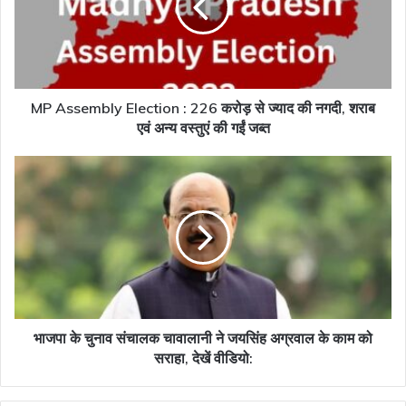
226
करोड़
से
ज्याद
की
नगदी,
MP Assembly Election : 226 करोड़ से ज्याद की नगदी, शराब
शराब
एवं अन्य वस्तुएं की गईं जब्त
एवं
अन्य
भाजपा
वस्तुएं
के
की
चुनाव
गईं
संचालक
जब्त
चावालानी
ने
जयसिंह
अग्रवाल
के
काम
भाजपा के चुनाव संचालक चावालानी ने जयसिंह अग्रवाल के काम को
को
सराहा, देखें वीडियो:
सराहा,
देखें