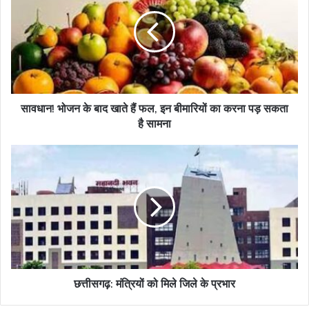
के
बाद
खाते
हैं
फल,
इन
बीमारियों
का
सावधान! भोजन के बाद खाते हैं फल, इन बीमारियों का करना पड़ सकता
करना
है सामना
पड़
सकता
छत्तीसगढ़:
है
मंत्रियों
सामना
को
मिले
जिले
के
प्रभार
छत्तीसगढ़: मंत्रियों को मिले जिले के प्रभार