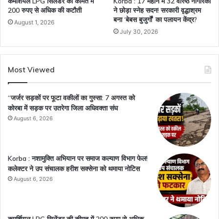
कमर्शियल LPG सिलेंडर की कीमत में
Korba : 17 महीने में 32 वरिष्ठ नागरिकों
200 रुपए से अधिक की कटौती
ने छोड़ा स्नेह सदन! सरकारी वृद्धाश्रम
बना ‘बेबस बुजुर्गों’ का पलायन केंद्र?
August 1, 2026
July 30, 2026
Most Viewed
“जर्जर सड़कों पर फूटा वकीलों का गुस्सा: 7 अगस्त को
कोरबा में सड़क पर उतरेगा जिला अधिवक्ता संघ
August 6, 2026
Korba : नशामुक्ति अभियान पर समाज कल्याण विभाग फेल!
कलेक्टर ने उप संचालक हरीश सक्सेना को थमाया नोटिस
August 6, 2026
कमर्शियल LPG सिलेंडर की कीमत में 200 रुपए से अधिक