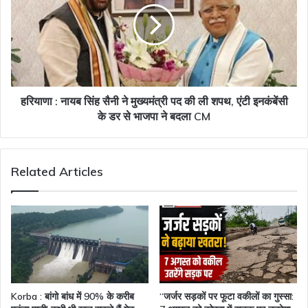
सिंह
सैनी
ने
मुख्यमंत्री
पद
की
ली
हरियाणा : नायब सिंह सैनी ने मुख्यमंत्री पद की ली शपथ, एंटी इनकंबेंसी
शपथ,
के डर से भाजपा ने बदला CM
एंटी
इनकंबेंसी
के
Related Articles
डर
से
भाजपा
ने
बदला
CM
Korba : बांगो बांध में 90% के करीब
“जर्जर सड़कों पर फूटा वकीलों का गुस्सा: