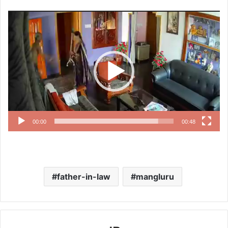
Video
Player
00:00
00:48
father-in-law
mangluru