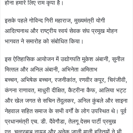
होना हमारे लिए राम कृपा है।
इसके पहले गोविन्‍द गिरी महाराज, मुख्‍यमंत्री योगी
आदित्‍यनाथ और राष्‍ट्रीय स्‍वयं सेवक संघ प्रमुख मोहन
भागवत ने समारोह को संबोधित किया।
इस ऐतिहासिक आयोजन में उद्योगपति मुकेश अंबानी, सुनील
मित्‍तल और अन‍िल अंबानी, अभिनेता अमिताभ
बच्‍चन, अभिषेक बच्‍चन, रजनीकांत, रणवीर कपूर, चिरंज‍ीवी,
कंगना राणावत, माधुरी दीक्षित, कैटरीना कैफ, आलिया भट्ट
और खेल जगत से सचिन तेंदुलकर, अनिल कुंबले और साइना
नेहवाल सहित समाज के सभी वर्गों के लोग उपस्थित थे। पूर्व
प्रधानमंत्री एच. डी. दैवेगौडा, तेलगू देसम पार्टी प्रमुख
एन. चन्‍द्रबाबू नायडू और अनेक जानी मानी हस्तियों ने भी