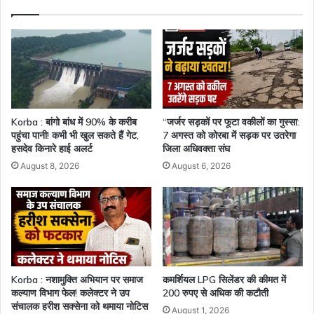
Korba : बांगो बांध में 90% के करीब
“जर्जर सड़कों पर फूटा वकीलों का गुस्सा:
पहुंचा पानी! कभी भी खुल सकते हैं गेट,
7 अगस्त को कोरबा में सड़क पर उतरेगा
हसदेव किनारे हाई अलर्ट
जिला अधिवक्ता संघ
August 8, 2026
August 6, 2026
Korba : नशामुक्ति अभियान पर समाज
कमर्शियल LPG सिलेंडर की कीमत में
कल्याण विभाग फेल! कलेक्टर ने उप
200 रुपए से अधिक की कटौती
संचालक हरीश सक्सेना को थमाया नोटिस
August 1, 2026