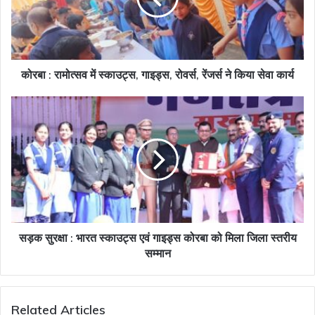
गाइड्स,
रोवर्स,
रेंजर्स
ने
किया
कोरबा : रामोत्सव में स्काउट्स, गाइड्स, रोवर्स, रेंजर्स ने किया सेवा कार्य
सेवा
कार्य
सड़क
सुरक्षा
:
भारत
स्काउट्स
एवं
गाइड्स
कोरबा
को
मिला
सड़क सुरक्षा : भारत स्काउट्स एवं गाइड्स कोरबा को मिला जिला स्तरीय
जिला
सम्मान
स्तरीय
सम्मान
Related Articles