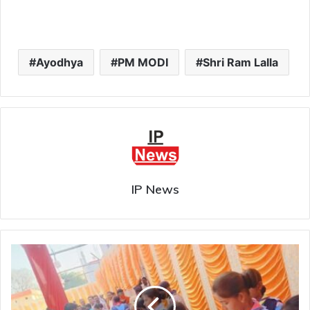
Ayodhya
PM MODI
Shri Ram Lalla
IP News
कोरबा
:
रामोत्सव
में
स्काउट्स,