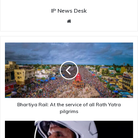
IP News Desk
Website
Bhartiya
Rail:
At
the
service
of
all
Rath
Yatra
pilgrims
Bhartiya Rail: At the service of all Rath Yatra
pilgrims
India's
time
in