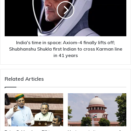
space:
Axiom-
4
finally
lifts
off;
Shubhanshu
India's time in space: Axiom-4 finally lifts off;
Shukla
Shubhanshu Shukla first Indian to cross Karman line
first
in 41 years
Indian
to
cross
Related Articles
Karman
line
in
41
years