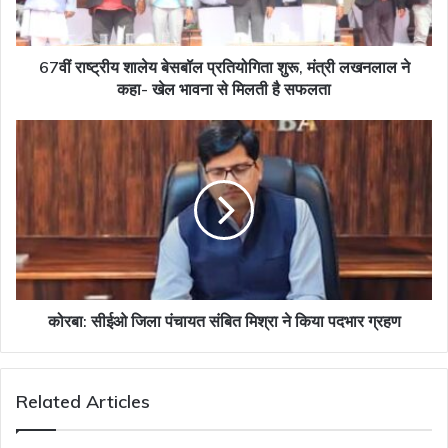
मंत्री
लखनलाल
ने
कहा-
67वीं राष्ट्रीय शालेय बेसबॉल प्रतियोगिता शुरू, मंत्री लखनलाल ने
खेल
कहा- खेल भावना से मिलती है सफलता
भावना
से
कोरबा:
मिलती
सीईओ
है
जिला
सफलता
पंचायत
संबित
मिश्रा
ने
किया
पदभार
ग्रहण
कोरबा: सीईओ जिला पंचायत संबित मिश्रा ने किया पदभार ग्रहण
Related Articles