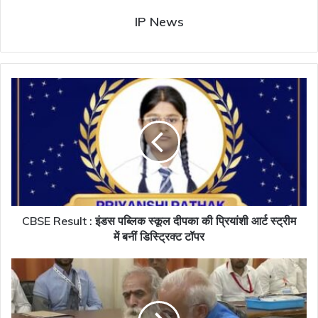
IP News
CBSE
Result
:
इंडस
पब्लिक
स्कूल
दीपका
की
प्रियांशी
आर्ट
CBSE Result : इंडस पब्लिक स्कूल दीपका की प्रियांशी आर्ट स्ट्रीम
स्ट्रीम
में बनीं डिस्ट्रिक्ट टॉपर
में
बनीं
प्रधानमंत्री
डिस्ट्रिक्ट
नरेंद्र
टॉपर
मोदी
ने