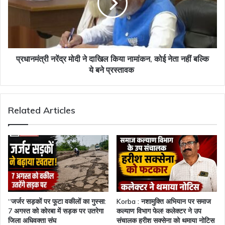
दाखिल
किया
नामांकन,
कोई
नेता
नहीं
प्रधानमंत्री नरेंद्र मोदी ने दाखिल किया नामांकन, कोई नेता नहीं बल्कि
बल्कि
ये बने प्रस्तावक
ये
बने
प्रस्तावक
Related Articles
“जर्जर सड़कों पर फूटा वकीलों का गुस्सा:
Korba : नशामुक्ति अभियान पर समाज
7 अगस्त को कोरबा में सड़क पर उतरेगा
कल्याण विभाग फेल! कलेक्टर ने उप
जिला अधिवक्ता संघ
संचालक हरीश सक्सेना को थमाया नोटिस