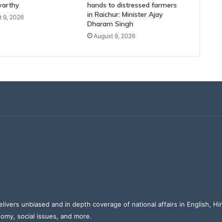
varthy
hands to distressed farmers
in Raichur: Minister Ajay
 9, 2026
Dharam Singh
August 9, 2026
elivers unbiased and in depth coverage of national affairs in English, H
nomy, social issues, and more.