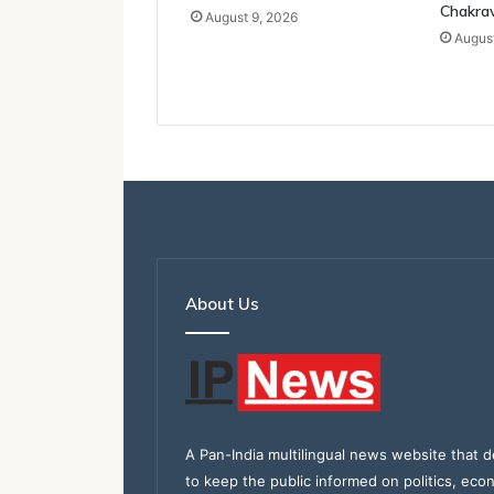
Chakra
August 9, 2026
August
About Us
A Pan-India multilingual news website that d
to keep the public informed on politics, eco