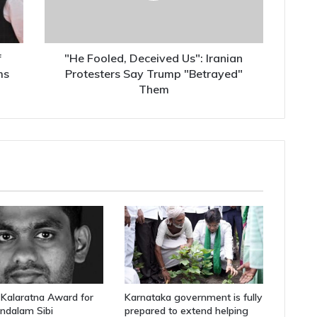
Say
Trump
"Betrayed"
Them
f
"He Fooled, Deceived Us": Iranian
ms
Protesters Say Trump "Betrayed"
Them
Kalaratna Award for
Karnataka government is fully
ndalam Sibi
prepared to extend helping