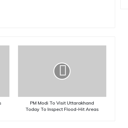
PM
Modi
To
Visit
Uttarakhand
Today
To
Inspect
Flood-
Hit
s
PM Modi To Visit Uttarakhand
Areas
Today To Inspect Flood-Hit Areas