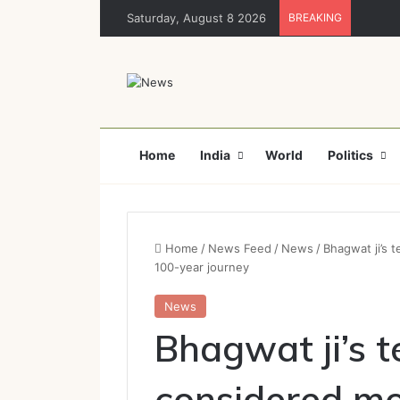
Saturday, August 8 2026
BREAKING
Home
India
World
Politics
Home
/
News Feed
/
News
/
Bhagwat ji’s 
100-year journey
News
Bhagwat ji’s t
considered mo