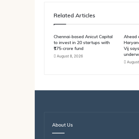
Related Articles
Chennai-based Anicut Capital
Ahead o
to invest in 20 startups with
Haryana
₹175-crore fund
Vij say
underw
August 8, 2026
August
About Us