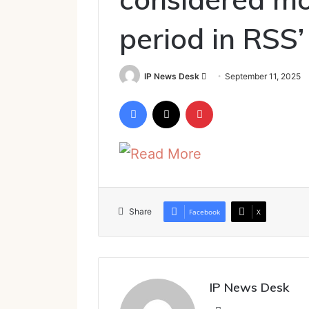
period in RSS
Send
IP News Desk
September 11, 2025
an
Facebook
X
Pinterest
email
Read More
Share
Facebook
X
IP News Desk