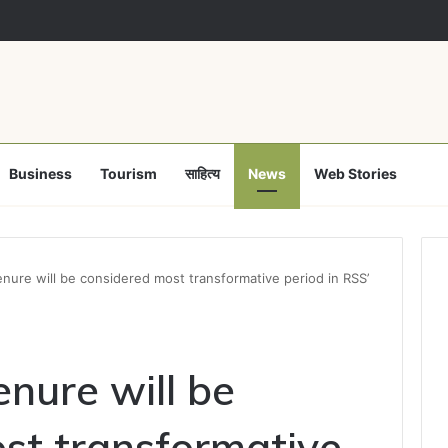
Business
Tourism
साहित्य
News
Web Stories
tenure will be considered most transformative period in RSS’
enure will be
st transformative