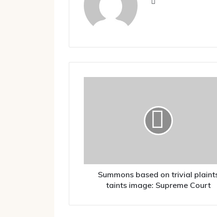
Website
Summons
based
on
trivial
plaints
taints
image:
Supreme
Court
Summons based on trivial plaint
taints image: Supreme Court